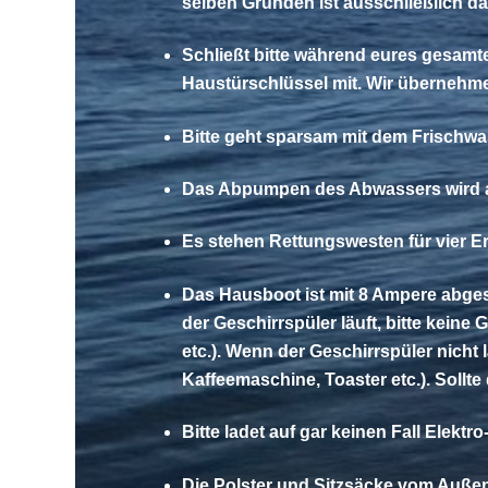
selben Gründen ist ausschließlich d
Schließt bitte während eures gesam
Haustürschlüssel mit. Wir übernehme
Bitte geht sparsam mit dem Frischwa
Das Abpumpen des Abwassers wird au
Es stehen Rettungswesten für vier 
Das Hausboot ist mit 8 Ampere abgesi
der Geschirrspüler läuft, bitte kein
etc.). Wenn der Geschirrspüler nicht 
Kaffeemaschine, Toaster etc.). Sollt
Bitte ladet auf gar keinen Fall Elek
Die Polster und Sitzsäcke vom Auße