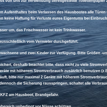
ass von uns zur Verwendung bereitgestellte Toilettenpapier
ten Aufenthaltes beim Verlassen des Hausbootes alle Türe
n keine Haftung für Verluste eures Eigentums bei Einbruch
sser um, das Frischwasser ist kein Trinkwasser.
sschließlich vom Vermieter durchgeführt.
Erwachsene und zwei Kinder zur Verfügung. Bitte Größen -
chert, deshalb beachtet bitte, dass nicht zu viele Stromv
e Geräte mit höherem Stromverbrauch zusätzlich benutzen (z.
läuft, bitte nur maximal 2 Geräte mit höherem Stromverbrauc
e dennoch die Sicherung rausspringen, schaltet alle Verbrau
tro-KFZ am Hausboot, Brandgefahr.
nbereich unbedingt vor Nässe schützen.