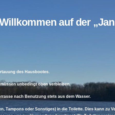
Willkommen auf der „Jan
 Vertauung des Hausbootes.
ese müssen unbedingt oben verbleiben.
gterrasse nach Benutzung stets aus dem Wasser.
en, Tampons oder Sonstiges) in die Toilette. Dies kann zu 