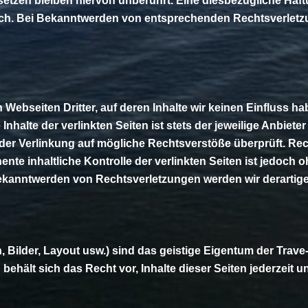
tzen bleiben hiervon unberührt. Eine diesbezügliche Haftu
ich. Bei Bekanntwerden von entsprechenden Rechtsverletz
Webseiten Dritter, auf deren Inhalte wir keinen Einfluss h
alte der verlinkten Seiten ist stets der jeweilige Anbieter 
der Verlinkung auf mögliche Rechtsverstöße überprüft. Rec
nte inhaltliche Kontrolle der verlinkten Seiten ist jedoch
Bekanntwerden von Rechtsverletzungen werden wir derartig
ken, Bilder, Layout usw.) sind das geistige Eigentum der T
ehält sich das Recht vor, Inhalte dieser Seiten jederzeit 