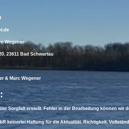
231
egener: 0175 / 4165158
t.de
arc Wegener
 20, 23611 Bad Schwartau
rper & Marc Wegener
:
ter Sorgfalt erstellt. Fehler in der Bearbeitung können wir
einerlei Haftung für die Aktualität, Richtigkeit, Vollständi